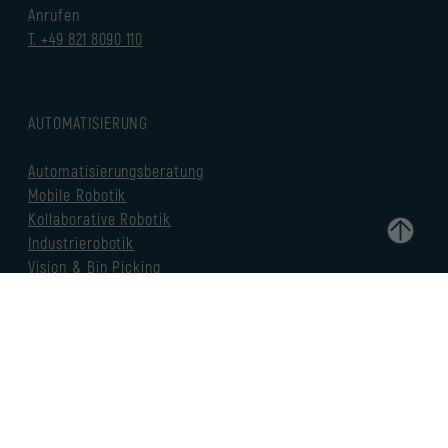
Anrufen
T. +49 821 8090 110
AUTOMATISIERUNG
Automatisierungsberatung
Mobile Robotik
Kollaborative Robotik
Industrierobotik
Vision & Bin Picking
NEXXOS GMBH
Gailenbach 8
86368 Gersthofen